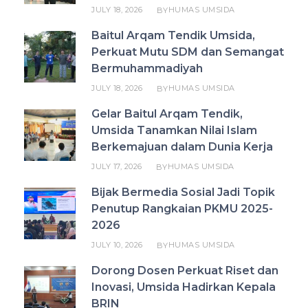
JULY 18, 2026
HUMAS UMSIDA
BY
Baitul Arqam Tendik Umsida,
Perkuat Mutu SDM dan Semangat
Bermuhammadiyah
JULY 18, 2026
HUMAS UMSIDA
BY
Gelar Baitul Arqam Tendik,
Umsida Tanamkan Nilai Islam
Berkemajuan dalam Dunia Kerja
JULY 17, 2026
HUMAS UMSIDA
BY
Bijak Bermedia Sosial Jadi Topik
Penutup Rangkaian PKMU 2025-
2026
JULY 10, 2026
HUMAS UMSIDA
BY
Dorong Dosen Perkuat Riset dan
Inovasi, Umsida Hadirkan Kepala
BRIN