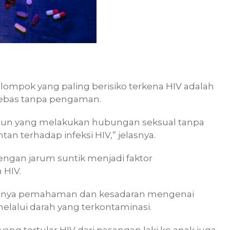
kelompok yang paling berisiko terkena HIV adalah
 bebas tanpa pengaman.
 tahun yang melakukan hubungan seksual tanpa
n terhadap infeksi HIV,” jelasnya.
engan jarum suntik menjadi faktor
 HIV.
angnya pemahaman dan kesadaran mengenai
lalui darah yang terkontaminasi.
ang tertular HIV dari pasangan laki ke anak juga