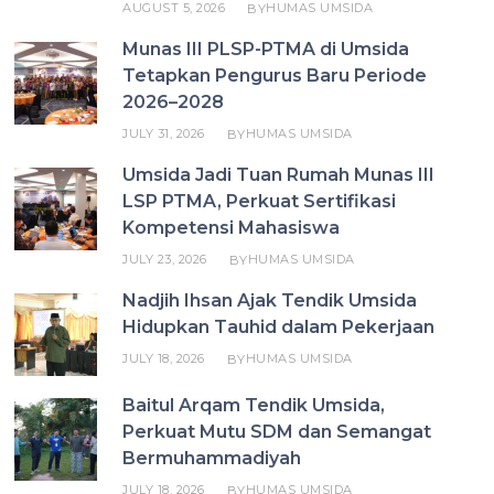
AUGUST 5, 2026
HUMAS UMSIDA
BY
Munas III PLSP-PTMA di Umsida
Tetapkan Pengurus Baru Periode
2026–2028
JULY 31, 2026
HUMAS UMSIDA
BY
Umsida Jadi Tuan Rumah Munas III
LSP PTMA, Perkuat Sertifikasi
Kompetensi Mahasiswa
JULY 23, 2026
HUMAS UMSIDA
BY
Nadjih Ihsan Ajak Tendik Umsida
Hidupkan Tauhid dalam Pekerjaan
JULY 18, 2026
HUMAS UMSIDA
BY
Baitul Arqam Tendik Umsida,
Perkuat Mutu SDM dan Semangat
Bermuhammadiyah
JULY 18, 2026
HUMAS UMSIDA
BY