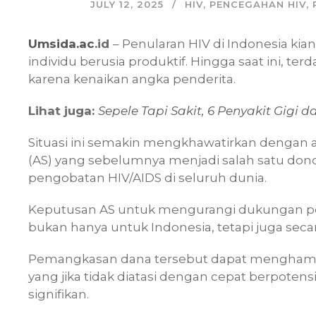
JULY 12, 2025
HIV
,
PENCEGAHAN HIV
,
Umsida.ac
.id
– Penularan HIV di Indonesia kia
individu berusia produktif. Hingga saat ini, te
karena kenaikan angka penderita.
Lihat juga:
Sepele Tapi Sakit, 6 Penyakit Gigi 
Situasi ini semakin mengkhawatirkan dengan 
(AS) yang sebelumnya menjadi salah satu do
pengobatan HIV/AIDS di seluruh dunia.
Keputusan AS untuk mengurangi dukungan pend
bukan hanya untuk Indonesia, tetapi juga sec
Pemangkasan dana tersebut dapat menghamb
yang jika tidak diatasi dengan cepat berpoten
signifikan.