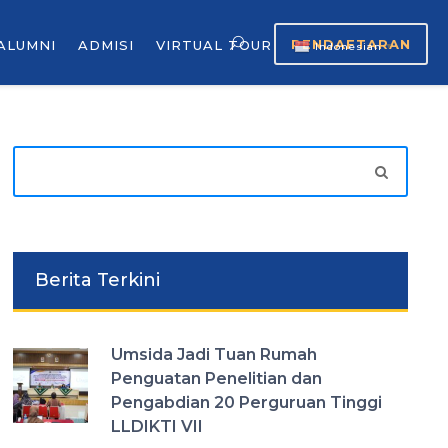
PENDAFTARAN
ALUMNI
ADMISI
VIRTUAL TOUR
Indonesian
▼
Berita Terkini
Umsida Jadi Tuan Rumah
Penguatan Penelitian dan
Pengabdian 20 Perguruan Tinggi
LLDIKTI VII