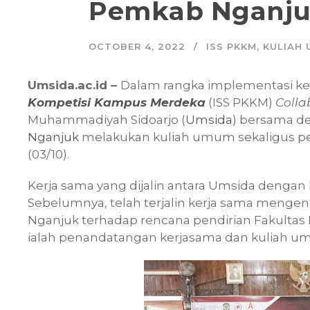
Pemkab Nganj
OCTOBER 4, 2022
ISS PKKM
,
KULIAH
Umsida.ac.id –
Dalam rangka implementasi k
Kompetisi Kampus Merdeka
(ISS PKKM)
Colla
Muhammadiyah Sidoarjo (
Umsida
) bersama d
Nganjuk
melakukan kuliah umum sekaligus pe
(03/10).
Kerja sama yang dijalin antara Umsida deng
Sebelumnya, telah terjalin kerja sama meng
Nganjuk terhadap rencana pendirian Fakultas 
ialah penandatangan kerjasama dan kuliah u