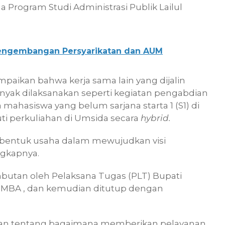
ua Program Studi Administrasi Publik Lailul
Pengembangan Persyarikatan dan AUM
aikan bahwa kerja sama lain yang dijalin
yak dilaksanakan seperti kegiatan pengabdian
ahasiswa yang belum sarjana starta 1 (S1) di
i perkuliahan di Umsida secara
hybrid.
u bentuk usaha dalam mewujudkan visi
ngkapnya.
butan oleh Pelaksana Tugas (PLT) Bupati
 MBA , dan kemudian ditutup dengan
an tentang bagaimana memberikan pelayanan