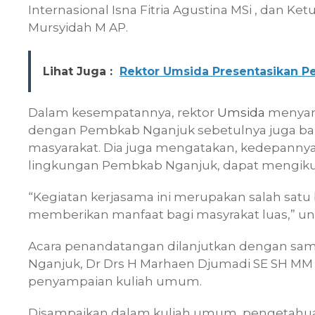
Internasional Isna Fitria Agustina MSi , dan Ket
Mursyidah M AP.
Lihat Juga :
Rektor Umsida Presentasikan 
Dalam kesempatannya, rektor
Umsida
menyamp
dengan Pembkab Nganjuk sebetulnya juga ban
masyarakat. Dia juga mengatakan, kedepannya m
lingkungan Pembkab Nganjuk, dapat mengikut
“Kegiatan kerjasama ini merupakan salah sat
memberikan manfaat bagi masyrakat luas,” u
Acara penandatangan dilanjutkan dengan sam
Nganjuk, Dr Drs H Marhaen Djumadi SE SH MM
penyampaian kuliah umum.
Disampaikan dalam kuliah umum, pengetahu