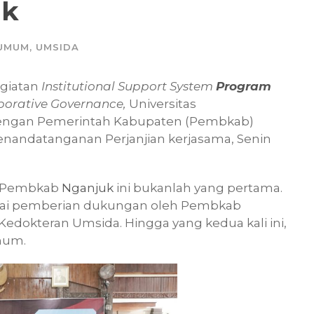
uk
 UMUM
,
UMSIDA
egiatan
Institutional Support System
Program
borative Governance,
Universitas
engan Pemerintah Kabupaten (Pembkab)
nandatanganan Perjanjian kerjasama, Senin
an Pembkab
Nganjuk
ini bukanlah yang pertama.
enai pemberian dukungan oleh Pembkab
Kedokteran Umsida. Hingga yang kedua kali ini,
mum.