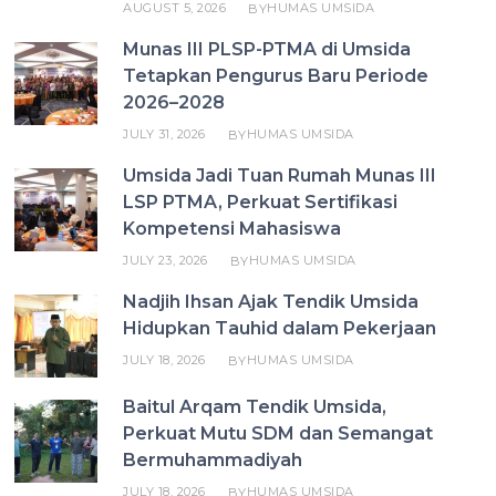
AUGUST 5, 2026
HUMAS UMSIDA
BY
Munas III PLSP-PTMA di Umsida
Tetapkan Pengurus Baru Periode
2026–2028
JULY 31, 2026
HUMAS UMSIDA
BY
Umsida Jadi Tuan Rumah Munas III
LSP PTMA, Perkuat Sertifikasi
Kompetensi Mahasiswa
JULY 23, 2026
HUMAS UMSIDA
BY
Nadjih Ihsan Ajak Tendik Umsida
Hidupkan Tauhid dalam Pekerjaan
JULY 18, 2026
HUMAS UMSIDA
BY
Baitul Arqam Tendik Umsida,
Perkuat Mutu SDM dan Semangat
Bermuhammadiyah
JULY 18, 2026
HUMAS UMSIDA
BY