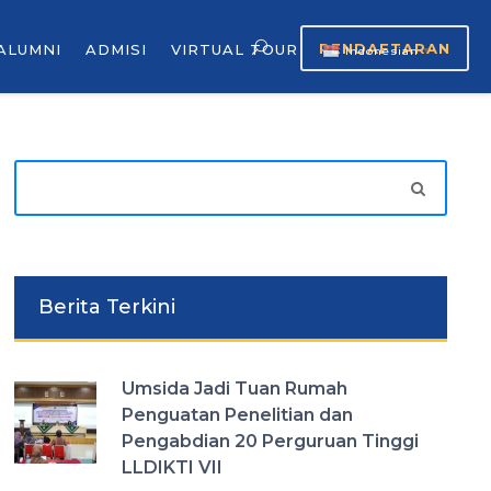
PENDAFTARAN
ALUMNI
ADMISI
VIRTUAL TOUR
Indonesian
▼
Berita Terkini
Umsida Jadi Tuan Rumah
Penguatan Penelitian dan
Pengabdian 20 Perguruan Tinggi
LLDIKTI VII