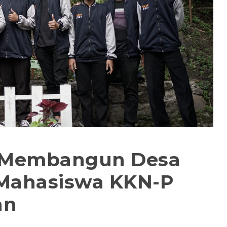
 Membangun Desa
i Mahasiswa KKN-P
an