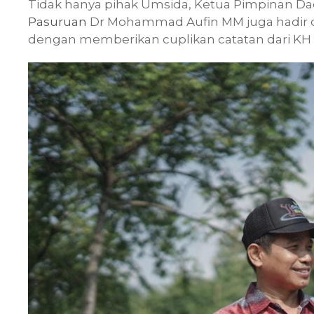
Tidak hanya pihak Umsida, Ketua Pimpinan 
Pasuruan
Dr Mohammad Aufin MM juga hadir 
dengan memberikan cuplikan catatan dari KH