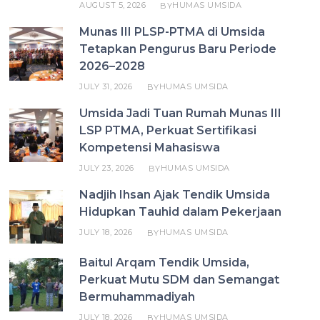
AUGUST 5, 2026
HUMAS UMSIDA
BY
Munas III PLSP-PTMA di Umsida
Tetapkan Pengurus Baru Periode
2026–2028
JULY 31, 2026
HUMAS UMSIDA
BY
Umsida Jadi Tuan Rumah Munas III
LSP PTMA, Perkuat Sertifikasi
Kompetensi Mahasiswa
JULY 23, 2026
HUMAS UMSIDA
BY
Nadjih Ihsan Ajak Tendik Umsida
Hidupkan Tauhid dalam Pekerjaan
JULY 18, 2026
HUMAS UMSIDA
BY
Baitul Arqam Tendik Umsida,
Perkuat Mutu SDM dan Semangat
Bermuhammadiyah
JULY 18, 2026
HUMAS UMSIDA
BY