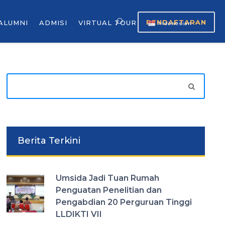
PENDAFTARAN
ALUMNI
ADMISI
VIRTUAL TOUR
Indonesian
▼
Berita Terkini
Umsida Jadi Tuan Rumah
Penguatan Penelitian dan
Pengabdian 20 Perguruan Tinggi
LLDIKTI VII