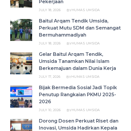
Pekerjaan
JULY 18, 2026
HUMAS UMSIDA
BY
Baitul Arqam Tendik Umsida,
Perkuat Mutu SDM dan Semangat
Bermuhammadiyah
JULY 18, 2026
HUMAS UMSIDA
BY
Gelar Baitul Arqam Tendik,
Umsida Tanamkan Nilai Islam
Berkemajuan dalam Dunia Kerja
JULY 17, 2026
HUMAS UMSIDA
BY
Bijak Bermedia Sosial Jadi Topik
Penutup Rangkaian PKMU 2025-
2026
JULY 10, 2026
HUMAS UMSIDA
BY
Dorong Dosen Perkuat Riset dan
Inovasi, Umsida Hadirkan Kepala