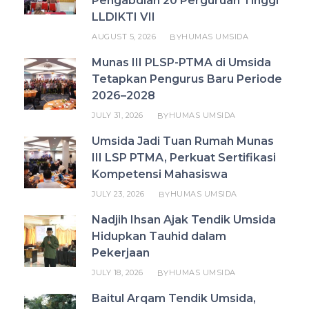
Pengabdian 20 Perguruan Tinggi
LLDIKTI VII
AUGUST 5, 2026
HUMAS UMSIDA
BY
Munas III PLSP-PTMA di Umsida
Tetapkan Pengurus Baru Periode
2026–2028
JULY 31, 2026
HUMAS UMSIDA
BY
Umsida Jadi Tuan Rumah Munas
III LSP PTMA, Perkuat Sertifikasi
Kompetensi Mahasiswa
JULY 23, 2026
HUMAS UMSIDA
BY
Nadjih Ihsan Ajak Tendik Umsida
Hidupkan Tauhid dalam
Pekerjaan
JULY 18, 2026
HUMAS UMSIDA
BY
Baitul Arqam Tendik Umsida,