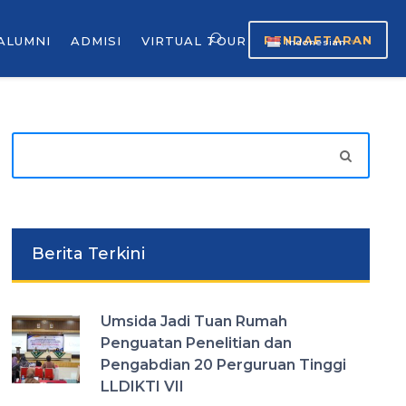
PENDAFTARAN
ALUMNI
ADMISI
VIRTUAL TOUR
Indonesian
▼
Berita Terkini
Umsida Jadi Tuan Rumah
Penguatan Penelitian dan
Pengabdian 20 Perguruan Tinggi
LLDIKTI VII