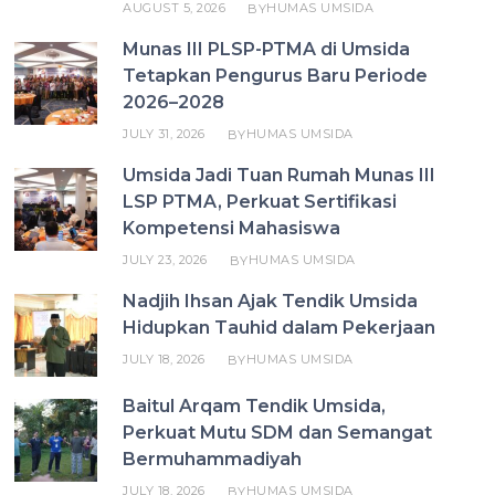
AUGUST 5, 2026
HUMAS UMSIDA
BY
Munas III PLSP-PTMA di Umsida
Tetapkan Pengurus Baru Periode
2026–2028
JULY 31, 2026
HUMAS UMSIDA
BY
Umsida Jadi Tuan Rumah Munas III
LSP PTMA, Perkuat Sertifikasi
Kompetensi Mahasiswa
JULY 23, 2026
HUMAS UMSIDA
BY
Nadjih Ihsan Ajak Tendik Umsida
Hidupkan Tauhid dalam Pekerjaan
JULY 18, 2026
HUMAS UMSIDA
BY
Baitul Arqam Tendik Umsida,
Perkuat Mutu SDM dan Semangat
Bermuhammadiyah
JULY 18, 2026
HUMAS UMSIDA
BY