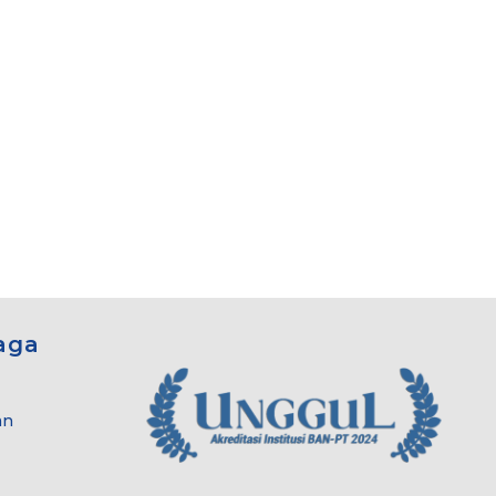
aga
an