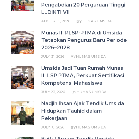
Pengabdian 20 Perguruan Tinggi
LLDIKTI VII
AUGUST 5, 2026
HUMAS UMSIDA
BY
Munas III PLSP-PTMA di Umsida
Tetapkan Pengurus Baru Periode
2026–2028
JULY 31, 2026
HUMAS UMSIDA
BY
Umsida Jadi Tuan Rumah Munas
III LSP PTMA, Perkuat Sertifikasi
Kompetensi Mahasiswa
JULY 23, 2026
HUMAS UMSIDA
BY
Nadjih Ihsan Ajak Tendik Umsida
Hidupkan Tauhid dalam
Pekerjaan
JULY 18, 2026
HUMAS UMSIDA
BY
Baitul Arqam Tendik Umsida,