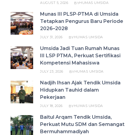
AUGUST 5, 2026
HUMAS UMSIDA
BY
Munas III PLSP-PTMA di Umsida
Tetapkan Pengurus Baru Periode
2026–2028
JULY 31, 2026
HUMAS UMSIDA
BY
Umsida Jadi Tuan Rumah Munas
III LSP PTMA, Perkuat Sertifikasi
Kompetensi Mahasiswa
JULY 23, 2026
HUMAS UMSIDA
BY
Nadjih Ihsan Ajak Tendik Umsida
Hidupkan Tauhid dalam
Pekerjaan
JULY 18, 2026
HUMAS UMSIDA
BY
Baitul Arqam Tendik Umsida,
Perkuat Mutu SDM dan Semangat
Bermuhammadiyah