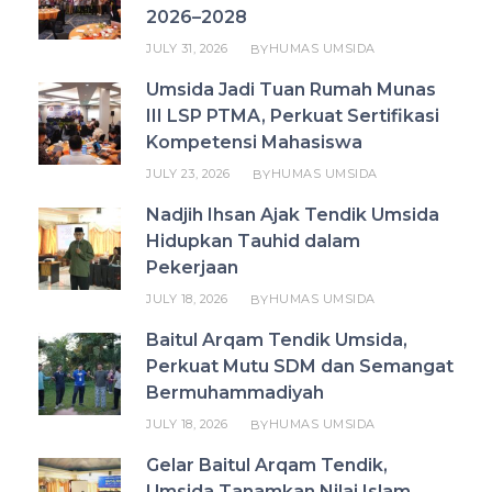
2026–2028
JULY 31, 2026
HUMAS UMSIDA
BY
Umsida Jadi Tuan Rumah Munas
III LSP PTMA, Perkuat Sertifikasi
Kompetensi Mahasiswa
JULY 23, 2026
HUMAS UMSIDA
BY
Nadjih Ihsan Ajak Tendik Umsida
Hidupkan Tauhid dalam
Pekerjaan
JULY 18, 2026
HUMAS UMSIDA
BY
Baitul Arqam Tendik Umsida,
Perkuat Mutu SDM dan Semangat
Bermuhammadiyah
JULY 18, 2026
HUMAS UMSIDA
BY
Gelar Baitul Arqam Tendik,
Umsida Tanamkan Nilai Islam