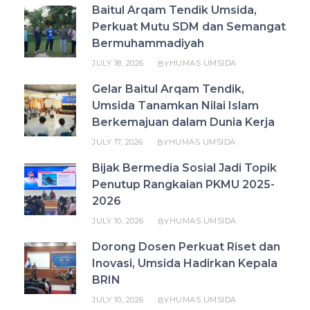
Baitul Arqam Tendik Umsida,
Perkuat Mutu SDM dan Semangat
Bermuhammadiyah
JULY 18, 2026
HUMAS UMSIDA
BY
Gelar Baitul Arqam Tendik,
Umsida Tanamkan Nilai Islam
Berkemajuan dalam Dunia Kerja
JULY 17, 2026
HUMAS UMSIDA
BY
Bijak Bermedia Sosial Jadi Topik
Penutup Rangkaian PKMU 2025-
2026
JULY 10, 2026
HUMAS UMSIDA
BY
Dorong Dosen Perkuat Riset dan
Inovasi, Umsida Hadirkan Kepala
BRIN
JULY 10, 2026
HUMAS UMSIDA
BY