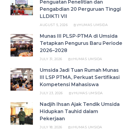
Penguatan Penelitian dan
Pengabdian 20 Perguruan Tinggi
LLDIKTI VII
AUGUST 5, 2026
HUMAS UMSIDA
BY
Munas III PLSP-PTMA di Umsida
Tetapkan Pengurus Baru Periode
2026–2028
JULY 31, 2026
HUMAS UMSIDA
BY
Umsida Jadi Tuan Rumah Munas
III LSP PTMA, Perkuat Sertifikasi
Kompetensi Mahasiswa
JULY 23, 2026
HUMAS UMSIDA
BY
Nadjih Ihsan Ajak Tendik Umsida
Hidupkan Tauhid dalam
Pekerjaan
JULY 18, 2026
HUMAS UMSIDA
BY