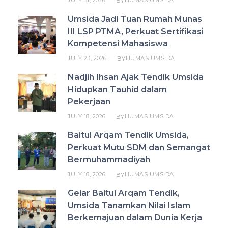
JULY 31, 2026
HUMAS UMSIDA
BY
Umsida Jadi Tuan Rumah Munas
III LSP PTMA, Perkuat Sertifikasi
Kompetensi Mahasiswa
JULY 23, 2026
HUMAS UMSIDA
BY
Nadjih Ihsan Ajak Tendik Umsida
Hidupkan Tauhid dalam
Pekerjaan
JULY 18, 2026
HUMAS UMSIDA
BY
Baitul Arqam Tendik Umsida,
Perkuat Mutu SDM dan Semangat
Bermuhammadiyah
JULY 18, 2026
HUMAS UMSIDA
BY
Gelar Baitul Arqam Tendik,
Umsida Tanamkan Nilai Islam
Berkemajuan dalam Dunia Kerja