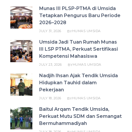
Munas III PLSP-PTMA di Umsida
Tetapkan Pengurus Baru Periode
2026–2028
JULY 31, 2026
HUMAS UMSIDA
BY
Umsida Jadi Tuan Rumah Munas
III LSP PTMA, Perkuat Sertifikasi
Kompetensi Mahasiswa
JULY 23, 2026
HUMAS UMSIDA
BY
Nadjih Ihsan Ajak Tendik Umsida
Hidupkan Tauhid dalam
Pekerjaan
JULY 18, 2026
HUMAS UMSIDA
BY
Baitul Arqam Tendik Umsida,
Perkuat Mutu SDM dan Semangat
Bermuhammadiyah
JULY 18, 2026
HUMAS UMSIDA
BY