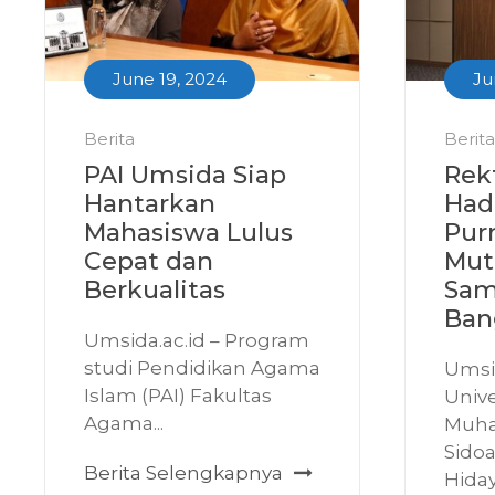
June 19, 2024
Ju
Berita
Berita
PAI Umsida Siap
Rek
Hantarkan
Hadi
Mahasiswa Lulus
Pur
Cepat dan
Mut
Berkualitas
Sam
Ban
Umsida.ac.id – Program
studi Pendidikan Agama
Umsid
Islam (PAI) Fakultas
Unive
Agama...
Muh
Sidoa
Berita Selengkapnya
Hiday