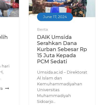
June 17, 2024
Berita
lih
DAIK Umsida
Serahkan Dana
Kurban Sebesar Rp
15 Juta Kepada
PCM Sedati
 hari
H,
Umsida.ac.id – Direktorat
.
Al Islam dan
Kemuhammadiyahan
ya
Universitas
Muhammadiyah
Sidoarjo...