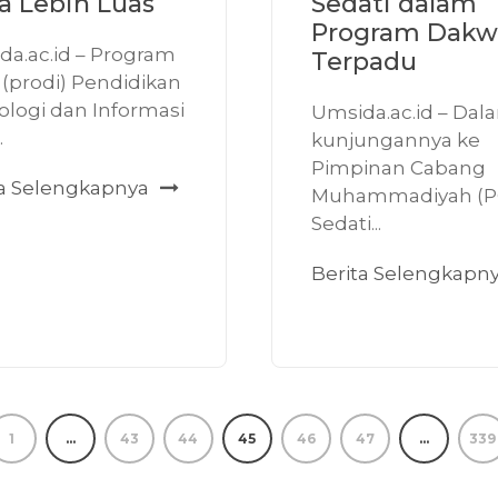
ja Lebih Luas
Sedati dalam
Program Dakw
da.ac.id – Program
Terpadu
 (prodi) Pendidikan
ologi dan Informasi
Umsida.ac.id – Dal
.
kunjungannya ke
Pimpinan Cabang
ta Selengkapnya
Muhammadiyah (P
Sedati...
Berita Selengkapn
1
…
43
44
45
46
47
…
339