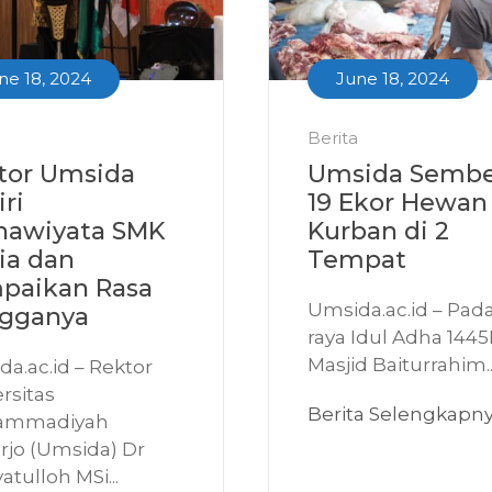
ne 18, 2024
June 18, 2024
Berita
tor Umsida
Umsida Sembe
ri
19 Ekor Hewan
nawiyata SMK
Kurban di 2
ia dan
Tempat
paikan Rasa
Umsida.ac.id – Pada
gganya
raya Idul Adha 1445
Masjid Baiturrahim..
a.ac.id – Rektor
rsitas
Berita Selengkapn
ammadiyah
rjo (Umsida) Dr
atulloh MSi...