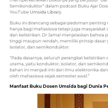
memperkenalkan bukunya yang berjudul “Bahan 
Semikonduktor” dalam podcast Buku Ajar Dose
YouTube
Umsida Librar
y.
Buku ini dirancang sebagai pedoman penting u
hanya bagi mahasiswa tetapi juga masyarakat 
dan kelistrikan. Dr Jamal menjelaskan bahwa p
tinggi maupun rendah, memiliki prinsip dasar 
isolator, dan semikonduktor.
“Pada dasarnya, seluruh perangkat kelistrikan d
utama, yaitu konduktor, isolator, dan semikon
bahan ini menjadi inti dari ilmu elektronika dan
oleh mahasiswa sejak semester awal.”
Manfaat Buku Dosen Umsida bagi Dunia Pen