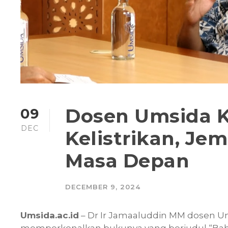
Dosen Umsida K
09
DEC
Kelistrikan, Je
Masa Depan
DECEMBER 9, 2024
Umsida.ac.id
– Dr Ir Jamaaluddin MM dosen U