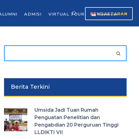
PENDAFTARAN
ALUMNI
ADMISI
VIRTUAL TOUR
Indonesian
▼
Berita Terkini
Umsida Jadi Tuan Rumah
Penguatan Penelitian dan
Pengabdian 20 Perguruan Tinggi
LLDIKTI VII