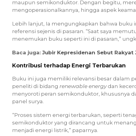
maupun semikonduktor. Dengan begitu, mere
mengoperasionalkannya, hingga aspek keama
Lebih lanjut, Ia mengungkapkan bahwa buku in
referensi sejenis di pasaran. “Saat saya memu
menemukan buku seperti ini di pasaran,” ung
Baca juga:
Jubir Kepresidenan Sebut Rakyat
Kontribusi terhadap Energi Terbarukan
Buku ini juga memiliki relevansi besar dalam
peneliti di bidang
renewable energy
dan kecerd
menyoroti peran semikonduktor, khususnya da
panel surya.
“Proses sistem energi terbarukan, seperti te
semikonduktor yang dirancang untuk menan
menjadi energi listrik,” paparnya.