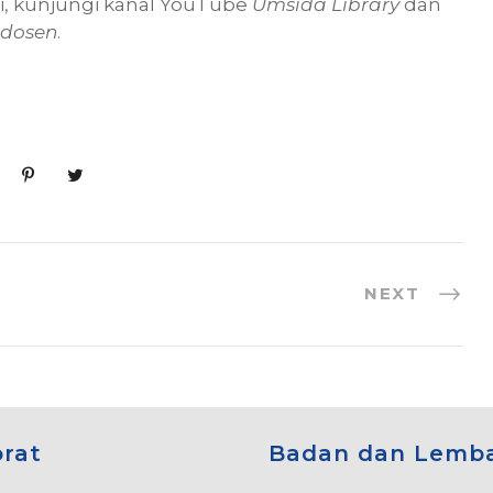
ni, kunjungi kanal YouTube
Umsida Library
dan
dosen
.
NEXT
orat
Badan dan Lemb