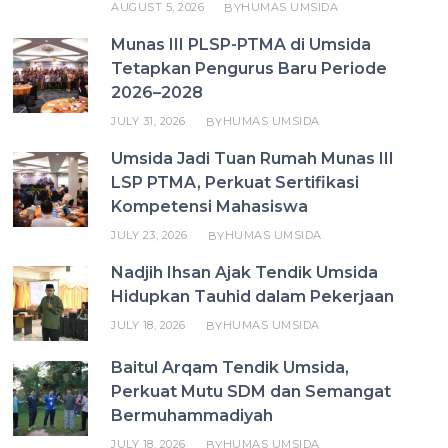
AUGUST 5, 2026
HUMAS UMSIDA
BY
Munas III PLSP-PTMA di Umsida
Tetapkan Pengurus Baru Periode
2026–2028
JULY 31, 2026
HUMAS UMSIDA
BY
Umsida Jadi Tuan Rumah Munas III
LSP PTMA, Perkuat Sertifikasi
Kompetensi Mahasiswa
JULY 23, 2026
HUMAS UMSIDA
BY
Nadjih Ihsan Ajak Tendik Umsida
Hidupkan Tauhid dalam Pekerjaan
JULY 18, 2026
HUMAS UMSIDA
BY
Baitul Arqam Tendik Umsida,
Perkuat Mutu SDM dan Semangat
Bermuhammadiyah
JULY 18, 2026
HUMAS UMSIDA
BY