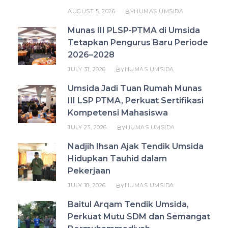
AUGUST 5, 2026
HUMAS UMSIDA
BY
Munas III PLSP-PTMA di Umsida
Tetapkan Pengurus Baru Periode
2026–2028
JULY 31, 2026
HUMAS UMSIDA
BY
Umsida Jadi Tuan Rumah Munas
III LSP PTMA, Perkuat Sertifikasi
Kompetensi Mahasiswa
JULY 23, 2026
HUMAS UMSIDA
BY
Nadjih Ihsan Ajak Tendik Umsida
Hidupkan Tauhid dalam
Pekerjaan
JULY 18, 2026
HUMAS UMSIDA
BY
Baitul Arqam Tendik Umsida,
Perkuat Mutu SDM dan Semangat