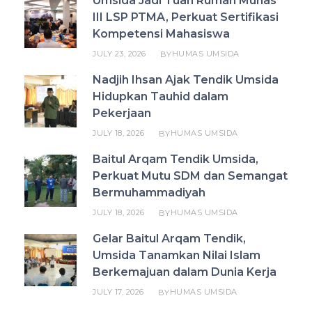
Umsida Jadi Tuan Rumah Munas
III LSP PTMA, Perkuat Sertifikasi
Kompetensi Mahasiswa
JULY 23, 2026
HUMAS UMSIDA
BY
Nadjih Ihsan Ajak Tendik Umsida
Hidupkan Tauhid dalam
Pekerjaan
JULY 18, 2026
HUMAS UMSIDA
BY
Baitul Arqam Tendik Umsida,
Perkuat Mutu SDM dan Semangat
Bermuhammadiyah
JULY 18, 2026
HUMAS UMSIDA
BY
Gelar Baitul Arqam Tendik,
Umsida Tanamkan Nilai Islam
Berkemajuan dalam Dunia Kerja
JULY 17, 2026
HUMAS UMSIDA
BY