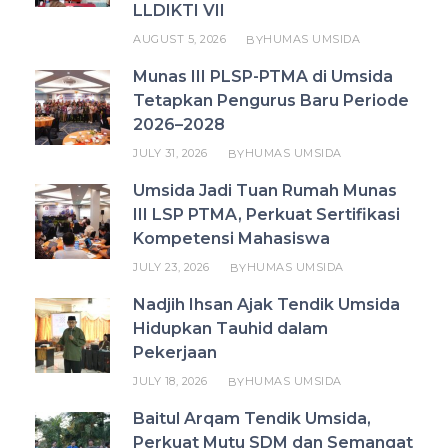
LLDIKTI VII
AUGUST 5, 2026
HUMAS UMSIDA
BY
Munas III PLSP-PTMA di Umsida
Tetapkan Pengurus Baru Periode
2026–2028
JULY 31, 2026
HUMAS UMSIDA
BY
Umsida Jadi Tuan Rumah Munas
III LSP PTMA, Perkuat Sertifikasi
Kompetensi Mahasiswa
JULY 23, 2026
HUMAS UMSIDA
BY
Nadjih Ihsan Ajak Tendik Umsida
Hidupkan Tauhid dalam
Pekerjaan
JULY 18, 2026
HUMAS UMSIDA
BY
Baitul Arqam Tendik Umsida,
Perkuat Mutu SDM dan Semangat