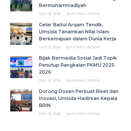
Bermuhammadiyah
JULY 18, 2026
HUMAS UMSIDA
BY
Gelar Baitul Arqam Tendik,
Umsida Tanamkan Nilai Islam
Berkemajuan dalam Dunia Kerja
JULY 17, 2026
HUMAS UMSIDA
BY
Bijak Bermedia Sosial Jadi Topik
Penutup Rangkaian PKMU 2025-
2026
JULY 10, 2026
HUMAS UMSIDA
BY
Dorong Dosen Perkuat Riset dan
Inovasi, Umsida Hadirkan Kepala
BRIN
JULY 10, 2026
HUMAS UMSIDA
BY