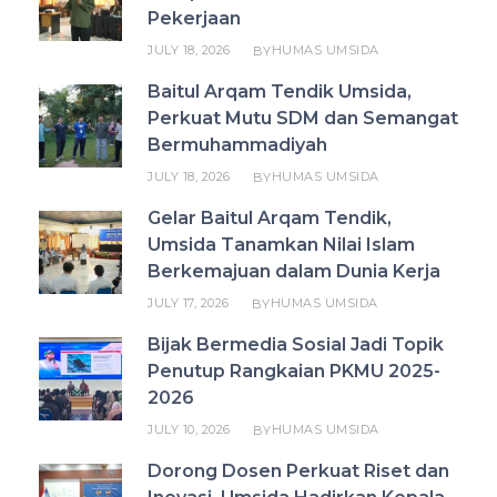
Pekerjaan
JULY 18, 2026
HUMAS UMSIDA
BY
Baitul Arqam Tendik Umsida,
Perkuat Mutu SDM dan Semangat
Bermuhammadiyah
JULY 18, 2026
HUMAS UMSIDA
BY
Gelar Baitul Arqam Tendik,
Umsida Tanamkan Nilai Islam
Berkemajuan dalam Dunia Kerja
JULY 17, 2026
HUMAS UMSIDA
BY
Bijak Bermedia Sosial Jadi Topik
Penutup Rangkaian PKMU 2025-
2026
JULY 10, 2026
HUMAS UMSIDA
BY
Dorong Dosen Perkuat Riset dan