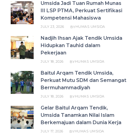
Umsida Jadi Tuan Rumah Munas
III LSP PTMA, Perkuat Sertifikasi
Kompetensi Mahasiswa
JULY 23, 2026
HUMAS UMSIDA
BY
Nadjih Ihsan Ajak Tendik Umsida
Hidupkan Tauhid dalam
Pekerjaan
JULY 18, 2026
HUMAS UMSIDA
BY
Baitul Arqam Tendik Umsida,
Perkuat Mutu SDM dan Semangat
Bermuhammadiyah
JULY 18, 2026
HUMAS UMSIDA
BY
Gelar Baitul Arqam Tendik,
Umsida Tanamkan Nilai Islam
Berkemajuan dalam Dunia Kerja
JULY 17, 2026
HUMAS UMSIDA
BY