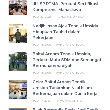
III LSP PTMA, Perkuat Sertifikasi
Kompetensi Mahasiswa
JULY 23, 2026
HUMAS UMSIDA
BY
Nadjih Ihsan Ajak Tendik Umsida
Hidupkan Tauhid dalam
Pekerjaan
JULY 18, 2026
HUMAS UMSIDA
BY
Baitul Arqam Tendik Umsida,
Perkuat Mutu SDM dan Semangat
Bermuhammadiyah
JULY 18, 2026
HUMAS UMSIDA
BY
Gelar Baitul Arqam Tendik,
Umsida Tanamkan Nilai Islam
Berkemajuan dalam Dunia Kerja
JULY 17, 2026
HUMAS UMSIDA
BY
Bijak Bermedia Sosial Jadi Topik