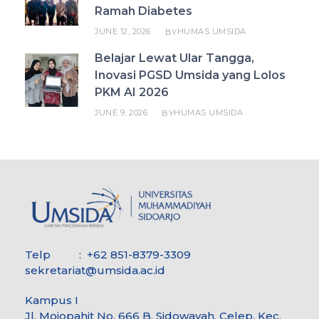
Ramah Diabetes
JUNE 12, 2026
HUMAS UMSIDA
BY
Belajar Lewat Ular Tangga,
Inovasi PGSD Umsida yang Lolos
PKM AI 2026
JUNE 9, 2026
HUMAS UMSIDA
BY
Telp : +62 851-8379-3309
sekretariat@umsida.ac.id
Kampus I
Jl. Mojopahit No. 666 B, Sidowayah, Celep, Kec.