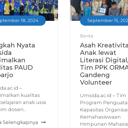
ptember 18, 2024
September 15, 20
Berita
gkah Nyata
Asah Kreativit
ida
Anak lewat
imalkan
Literasi Digital
litas PAUD
Tim PPK ORM
arjo
Gandeng
Volunteer
a.ac.id –
imalkan kualitas
Umsida.ac.id – Tim
elajaran anak usia
Program Penguat
tim dosen...
Kapasitas Organisa
Kemahasiswaan
ta Selengkapnya
Himpunan Mahasisw