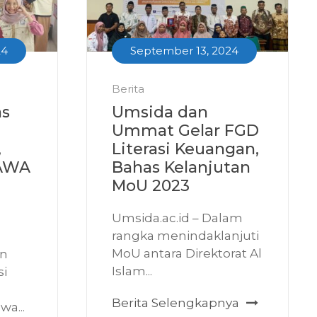
24
September 13, 2024
Berita
as
Umsida dan
Ummat Gelar FGD
,
Literasi Keuangan,
AWA
Bahas Kelanjutan
MoU 2023
Umsida.ac.id – Dalam
rangka menindaklanjuti
MoU antara Direktorat Al
an
Islam...
si
Berita Selengkapnya
a...