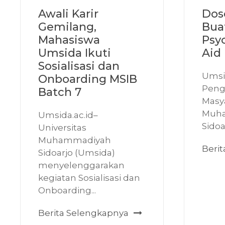
Awali Karir
Dos
Gemilang,
Bua
Mahasiswa
Psyc
Umsida Ikuti
Aid 
Sosialisasi dan
Umsid
Onboarding MSIB
Peng
Batch 7
Masya
Muh
Umsida.ac.id–
Sidoa
Universitas
Muhammadiyah
Beri
Sidoarjo (Umsida)
menyelenggarakan
kegiatan Sosialisasi dan
Onboarding...
Berita Selengkapnya