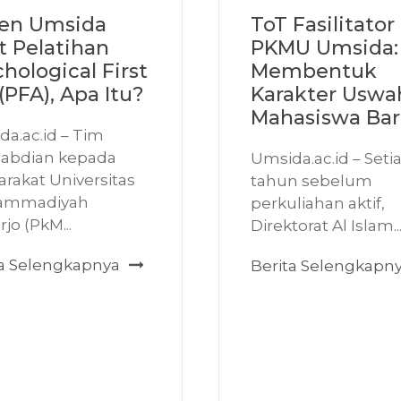
en Umsida
ToT Fasilitator
t Pelatihan
PKMU Umsida:
hological First
Membentuk
(PFA), Apa Itu?
Karakter Uswa
Mahasiswa Ba
a.ac.id – Tim
abdian kepada
Umsida.ac.id – Seti
rakat Universitas
tahun sebelum
ammadiyah
perkuliahan aktif,
rjo (PkM...
Direktorat Al Islam..
ta Selengkapnya
Berita Selengkapn