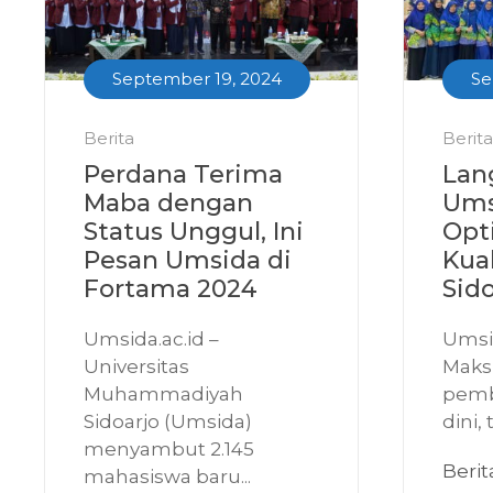
September 19, 2024
Se
Berita
Berita
Perdana Terima
Lan
Maba dengan
Ums
Status Unggul, Ini
Opt
Pesan Umsida di
Kua
Fortama 2024
Sido
Umsida.ac.id –
Umsid
Universitas
Maks
Muhammadiyah
pemb
Sidoarjo (Umsida)
dini, 
menyambut 2.145
Beri
mahasiswa baru...