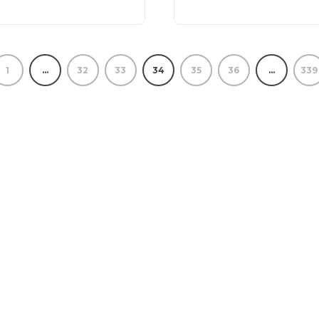
1
…
32
33
34
35
36
…
339