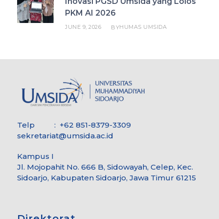
Inovasi PGSD Umsida yang Lolos
PKM AI 2026
JUNE 9, 2026
HUMAS UMSIDA
BY
Telp : +62 851-8379-3309
sekretariat@umsida.ac.id
Kampus I
Jl. Mojopahit No. 666 B, Sidowayah, Celep, Kec.
Sidoarjo, Kabupaten Sidoarjo, Jawa Timur 61215
Direktorat