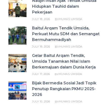
Nadjih Ihsan Ajak Tendik Umsida
Hidupkan Tauhid dalam
Pekerjaan
JULY 18, 2026
HUMAS UMSIDA
BY
Baitul Arqam Tendik Umsida,
Perkuat Mutu SDM dan Semangat
Bermuhammadiyah
JULY 18, 2026
HUMAS UMSIDA
BY
Gelar Baitul Arqam Tendik,
Umsida Tanamkan Nilai Islam
Berkemajuan dalam Dunia Kerja
JULY 17, 2026
HUMAS UMSIDA
BY
Bijak Bermedia Sosial Jadi Topik
Penutup Rangkaian PKMU 2025-
2026
JULY 10, 2026
HUMAS UMSIDA
BY