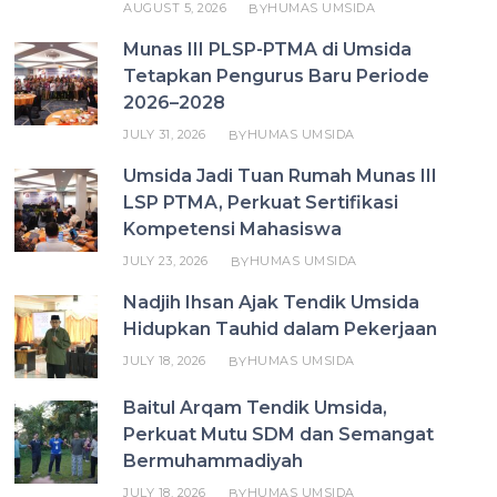
AUGUST 5, 2026
HUMAS UMSIDA
BY
Munas III PLSP-PTMA di Umsida
Tetapkan Pengurus Baru Periode
2026–2028
JULY 31, 2026
HUMAS UMSIDA
BY
Umsida Jadi Tuan Rumah Munas III
LSP PTMA, Perkuat Sertifikasi
Kompetensi Mahasiswa
JULY 23, 2026
HUMAS UMSIDA
BY
Nadjih Ihsan Ajak Tendik Umsida
Hidupkan Tauhid dalam Pekerjaan
JULY 18, 2026
HUMAS UMSIDA
BY
Baitul Arqam Tendik Umsida,
Perkuat Mutu SDM dan Semangat
Bermuhammadiyah
JULY 18, 2026
HUMAS UMSIDA
BY