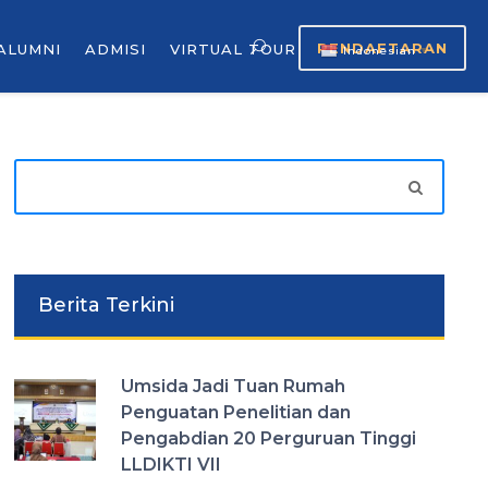
PENDAFTARAN
ALUMNI
ADMISI
VIRTUAL TOUR
Indonesian
▼
Berita Terkini
Umsida Jadi Tuan Rumah
Penguatan Penelitian dan
Pengabdian 20 Perguruan Tinggi
LLDIKTI VII