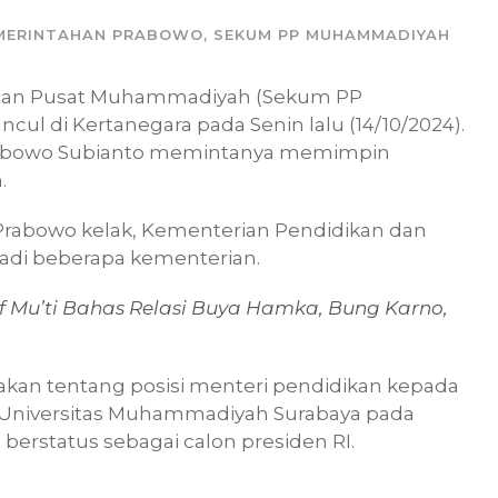
MERINTAHAN PRABOWO
,
SEKUM PP MUHAMMADIYAH
inan Pusat Muhammadiyah (Sekum PP
cul di Kertanegara pada Senin lalu (14/10/2024).
 Prabowo Subianto memintanya memimpin
.
Prabowo kelak, Kementerian Pendidikan dan
adi beberapa kementerian.
of Mu’ti Bahas Relasi Buya Hamka, Bung Karno,
kan tentang posisi menteri pendidikan kepada
di Universitas Muhammadiyah Surabaya pada
berstatus sebagai calon presiden RI.