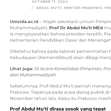
OCTOBER 17, 2024
ABDUL MU'TI
,
MENTERI PRABOWO
,
PE
Umsida.ac.id
– Wajah sekretaris umum Pimp
Muhammadiyah),
Prof Dr Abdul Mu’ti MEd
mun
Ia mengisyaratkan bahwa presiden terpilih,
Kementerian Pendidikan Dasar dan Menengah
Diketahui bahwa pada kabinet pemerintahan 
Kebudayaan (Kemendikbud) akan dibagi menj
Lihat juga:
Di Acara Konsolidasi Pimpinan, Pr
dan Muhammadiyah
Sebelumnya, Prof Abdul Mu’ti pernah menanya
Prabowo. Tepatnya pada acara dialog publik 
November tahun lalu. Kalau itu Prabowo masih 
Prof Abdul Mu’ti dirasa sosok yang tepat