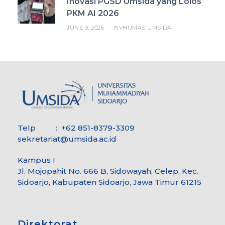
Inovasi PGSD Umsida yang Lolos
PKM AI 2026
JUNE 9, 2026
HUMAS UMSIDA
BY
Telp : +62 851-8379-3309
sekretariat@umsida.ac.id
Kampus I
Jl. Mojopahit No. 666 B, Sidowayah, Celep, Kec.
Sidoarjo, Kabupaten Sidoarjo, Jawa Timur 61215
Direktorat