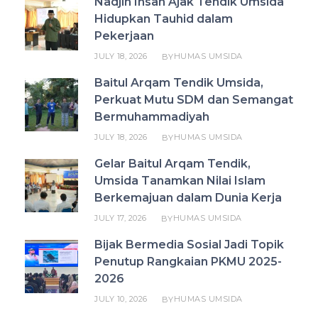
Nadjih Ihsan Ajak Tendik Umsida
Hidupkan Tauhid dalam
Pekerjaan
JULY 18, 2026
HUMAS UMSIDA
BY
Baitul Arqam Tendik Umsida,
Perkuat Mutu SDM dan Semangat
Bermuhammadiyah
JULY 18, 2026
HUMAS UMSIDA
BY
Gelar Baitul Arqam Tendik,
Umsida Tanamkan Nilai Islam
Berkemajuan dalam Dunia Kerja
JULY 17, 2026
HUMAS UMSIDA
BY
Bijak Bermedia Sosial Jadi Topik
Penutup Rangkaian PKMU 2025-
2026
JULY 10, 2026
HUMAS UMSIDA
BY