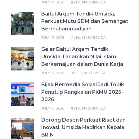
JULY 18, 2026
HUMAS UMSIDA
BY
Baitul Arqam Tendik Umsida,
Perkuat Mutu SDM dan Semangat
Bermuhammadiyah
JULY 18, 2026
HUMAS UMSIDA
BY
Gelar Baitul Arqam Tendik,
Umsida Tanamkan Nilai Islam
Berkemajuan dalam Dunia Kerja
JULY 17, 2026
HUMAS UMSIDA
BY
Bijak Bermedia Sosial Jadi Topik
Penutup Rangkaian PKMU 2025-
2026
JULY 10, 2026
HUMAS UMSIDA
BY
Dorong Dosen Perkuat Riset dan
Inovasi, Umsida Hadirkan Kepala
BRIN