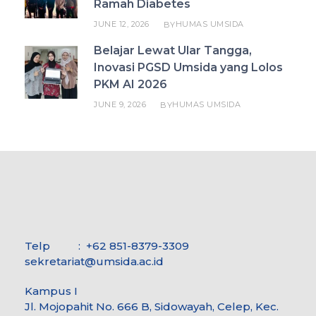
Ramah Diabetes
JUNE 12, 2026
HUMAS UMSIDA
BY
Belajar Lewat Ular Tangga,
Inovasi PGSD Umsida yang Lolos
PKM AI 2026
JUNE 9, 2026
HUMAS UMSIDA
BY
Telp : +62 851-8379-3309
sekretariat@umsida.ac.id
Kampus I
Jl. Mojopahit No. 666 B, Sidowayah, Celep, Kec.