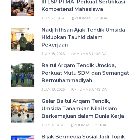
III LSP PTMA, Perkuat Sertifikasi
Kompetensi Mahasiswa
JULY 23, 2026
HUMAS UMSIDA
BY
Nadjih Ihsan Ajak Tendik Umsida
Hidupkan Tauhid dalam
Pekerjaan
JULY 18, 2026
HUMAS UMSIDA
BY
Baitul Arqam Tendik Umsida,
Perkuat Mutu SDM dan Semangat
Bermuhammadiyah
JULY 18, 2026
HUMAS UMSIDA
BY
Gelar Baitul Arqam Tendik,
Umsida Tanamkan Nilai Islam
Berkemajuan dalam Dunia Kerja
JULY 17, 2026
HUMAS UMSIDA
BY
Bijak Bermedia Sosial Jadi Topik