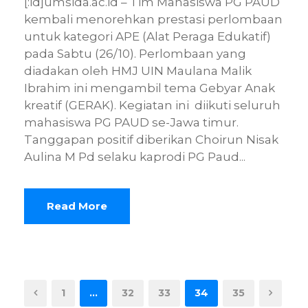
[:id]umsida.ac.id – Tim Mahasiswa PG PAUD
kembali menorehkan prestasi perlombaan
untuk kategori APE (Alat Peraga Edukatif)
pada Sabtu (26/10). Perlombaan yang
diadakan oleh HMJ UIN Maulana Malik
Ibrahim ini mengambil tema Gebyar Anak
kreatif (GERAK). Kegiatan ini diikuti seluruh
mahasiswa PG PAUD se-Jawa timur.
Tanggapan positif diberikan Choirun Nisak
Aulina M Pd selaku kaprodi PG Paud...
Read More
1
…
32
33
34
35