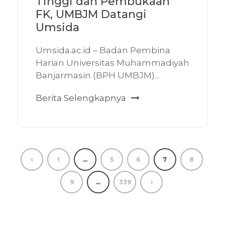
Tinggi dan Pembukaan
FK, UMBJM Datangi
Umsida
Umsida.ac.id – Badan Pembina
Harian Universitas Muhammadiyah
Banjarmasin (BPH UMBJM)...
Berita Selengkapnya
1
…
5
6
7
8
9
…
339