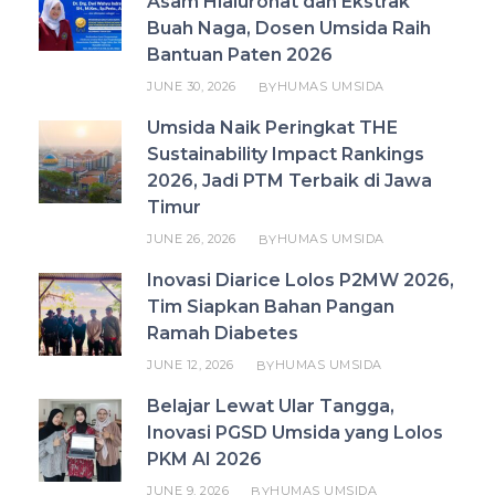
Asam Hialuronat dan Ekstrak
Buah Naga, Dosen Umsida Raih
Bantuan Paten 2026
JUNE 30, 2026
HUMAS UMSIDA
BY
Umsida Naik Peringkat THE
Sustainability Impact Rankings
2026, Jadi PTM Terbaik di Jawa
Timur
JUNE 26, 2026
HUMAS UMSIDA
BY
Inovasi Diarice Lolos P2MW 2026,
Tim Siapkan Bahan Pangan
Ramah Diabetes
JUNE 12, 2026
HUMAS UMSIDA
BY
Belajar Lewat Ular Tangga,
Inovasi PGSD Umsida yang Lolos
PKM AI 2026
JUNE 9, 2026
HUMAS UMSIDA
BY