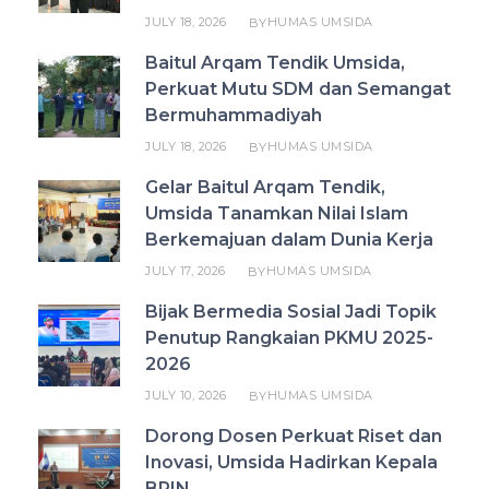
JULY 18, 2026
HUMAS UMSIDA
BY
Baitul Arqam Tendik Umsida,
Perkuat Mutu SDM dan Semangat
Bermuhammadiyah
JULY 18, 2026
HUMAS UMSIDA
BY
Gelar Baitul Arqam Tendik,
Umsida Tanamkan Nilai Islam
Berkemajuan dalam Dunia Kerja
JULY 17, 2026
HUMAS UMSIDA
BY
Bijak Bermedia Sosial Jadi Topik
Penutup Rangkaian PKMU 2025-
2026
JULY 10, 2026
HUMAS UMSIDA
BY
Dorong Dosen Perkuat Riset dan
Inovasi, Umsida Hadirkan Kepala
BRIN