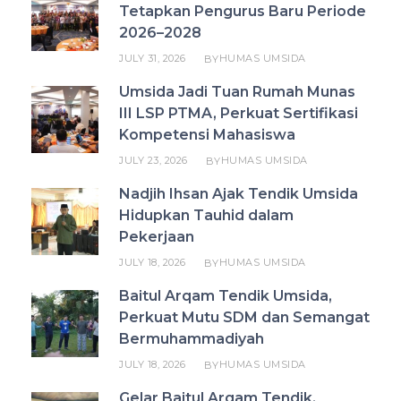
Tetapkan Pengurus Baru Periode
2026–2028
JULY 31, 2026
HUMAS UMSIDA
BY
Umsida Jadi Tuan Rumah Munas
III LSP PTMA, Perkuat Sertifikasi
Kompetensi Mahasiswa
JULY 23, 2026
HUMAS UMSIDA
BY
Nadjih Ihsan Ajak Tendik Umsida
Hidupkan Tauhid dalam
Pekerjaan
JULY 18, 2026
HUMAS UMSIDA
BY
Baitul Arqam Tendik Umsida,
Perkuat Mutu SDM dan Semangat
Bermuhammadiyah
JULY 18, 2026
HUMAS UMSIDA
BY
Gelar Baitul Arqam Tendik,